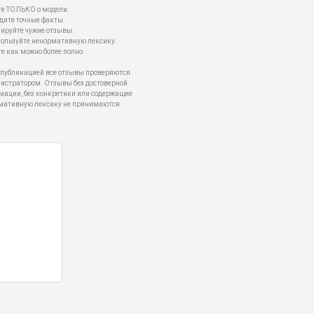
е ТОЛЬКО о модели.
дите точные факты.
пируйте чужие отзывы.
пользуйте ненормативную лексику.
е как можно более полно.
 публикацией все отзывы проверяются
истратором. Отзывы без достоверной
мации, без конкретики или содержащие
мативную лексику не принимаются.