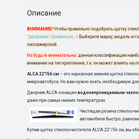
Описание
ВНИМАНИЕ!
Чтобы правильно подобрать щетку стекл
"дворники" правильно...»
Выберите марку, модель и го
пассажирской.
Но будьте внимательны
: данная классификация наибо
внимание на тип крепления, т.к. он может влиять на
ALCA 22"/56 см
– это каркасная зимняя щетка стекл
микроавтобуса. Но вам нужно знать необходимую дли
Дворник ALCA оснащен
водонепроницаемым чехл
даже при самых низких температурах.
Чистящая резина стеклоочи
автомобиля быстро, равном
Купив щетку стеклоочистителя ALCA 22"/56 см, вы об