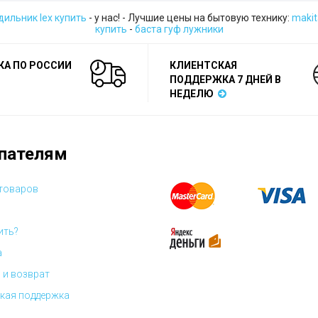
дильник lex купить
- у нас! - Лучшие цены на бытовую технику:
makit
купить
-
баста гуф лужники
КА ПО РОССИИ
КЛИЕНТСКАЯ
ПОДДЕРЖКА 7 ДНЕЙ В
НЕДЕЛЮ
пателям
 товаров
ить?
а
 и возврат
кая поддержка