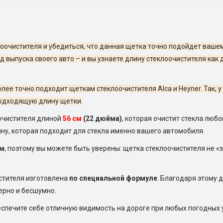
оочистителя и убедиться, что данная щетка точно подойдет ваше
д выпуска своего авто – и вы узнаете длину стеклоочистителя как 
лее точно подходит щеткам стеклоочистителя Alca и Heyner. Так,
 подходящую длину щетки.
оочистителя длиной
56 см
(22 дюйма)
, которая очистит стекла люб
ну, которая подходит для стекла именно вашего автомобиля.
ом
, поэтому вы можете быть уверены: щетка стеклоочистителя не «
стителя изготовлена
по специальной формуле
. Благодаря этому 
ерно и бесшумно.
еспечите себе отличную видимость на дороге при любых погодных 