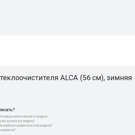
теклоочистителя ALCA (56 см), зимняя
писать?
те ваши впечатления от модели.
у вы купили эту модель?
м особенно нравится в этой модели?
 нравится?