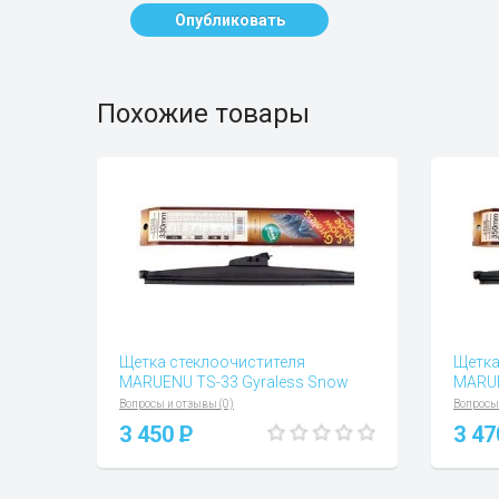
Опубликовать
Похожие товары
Щетка стеклоочистителя
Щетка
MARUENU TS-33 Gyraless Snow
MARUE
Вопросы и отзывы (0)
Вопросы
3 450
P
3 4