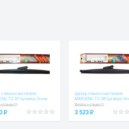
 стеклоочистителя
Щетка стеклоочистителя
NU TS-35 Gyraless Snow
MARUENU TS-38 Gyraless S
 и отзывы (0)
Вопросы и отзывы (0)
70
P
3 523
P