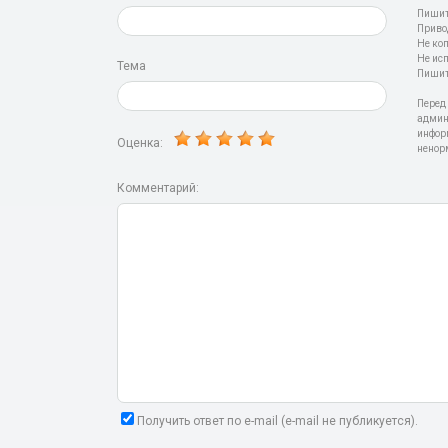
Пишит
Приво
Не ко
Не ис
Тема
Пишит
Перед
админ
инфор
Оценка:
ненор
Комментарий:
Получить ответ по e-mail (e-mail не публикуется).