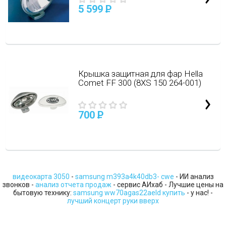
5 599
P
Крышка защитная для фар Hella
Comet FF 300 (8XS 150 264-001)
700
P
видеокарта 3050
-
samsung m393a4k40db3- cwe
- ИИ анализ
звонков -
анализ отчета продаж
- сервис АИхаб - Лучшие цены на
бытовую технику:
samsung ww70agas22aeld купить
- у нас! -
лучший концерт руки вверх