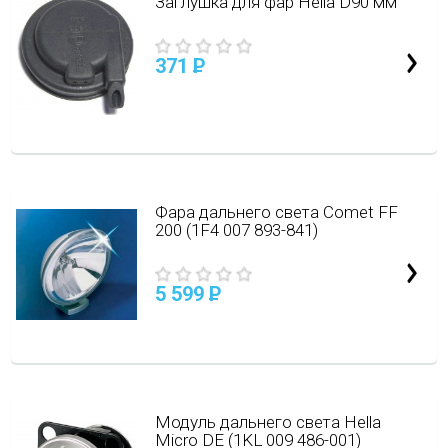
Заглушка для фар Hella D90 мм
371
P
Фара дальнего света Comet FF
200 (1F4 007 893-841)
5 599
P
Модуль дальнего света Hella
Micro DE (1KL 009 486-001)