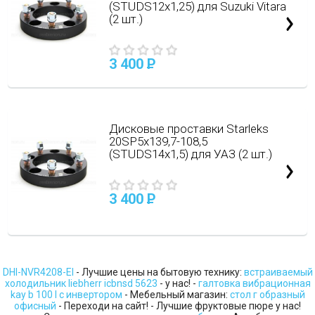
(STUDS12х1,25) для Suzuki Vitara
(2 шт.)
3 400
P
Дисковые проставки Starleks
20SP5х139,7-108,5
(STUDS14х1,5) для УАЗ (2 шт.)
3 400
P
DHI-NVR4208-EI
- Лучшие цены на бытовую технику:
встраиваемый
холодильник liebherr icbnsd 5623
- у нас! -
галтовка вибрационная
kay b 100 l с инвертором
- Мебельный магазин:
стол г образный
офисный
- Переходи на сайт! - Лучшие фруктовые пюре у нас!