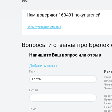
тест
Нам доверяют 160401 покупателей
Посмотреть все отзывы
Вопросы и отзывы про Брелок 
Напишите Ваш вопрос или отзыв
Добавить отзыв
Как 
Имя
Опиши
Почем
Что ва
Что не
E-mail
Пишит
Приво
Не ко
Не ис
Тема
Пишит