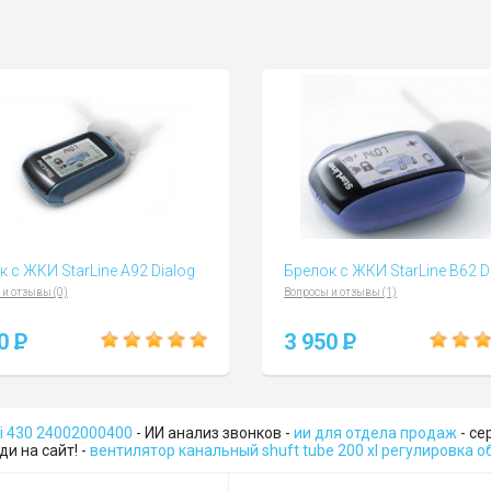
к с ЖКИ StarLine А92 Dialog
Брелок с ЖКИ StarLine B62 D
 и отзывы (0)
Вопросы и отзывы (1)
00
P
3 950
P
si 430 24002000400
- ИИ анализ звонков -
ии для отдела продаж
- се
и на сайт! -
вентилятор канальный shuft tube 200 xl регулировка 