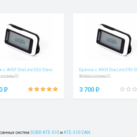
к с ЖКИ StarLine E60 Slave
Брелок с ЖКИ StarLine E90 S
 и отзывы (0)
Вопросы и отзывы (0)
00
P
3 700
P
хранных систем
SOBR АТЕ-510
и
АТЕ-510 CAN
.