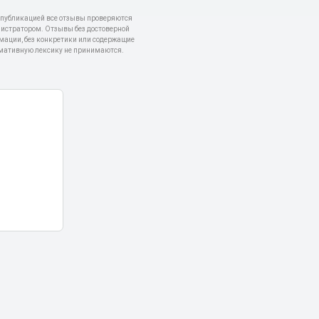
 публикацией все отзывы проверяются
истратором. Отзывы без достоверной
мации, без конкретики или содержащие
мативную лексику не принимаются.