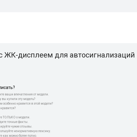
с ЖК-дисплеем для автосигнализаций 
писать?
те ваши впечатления от модели.
у вы купили эту модель?
м особенно нравится в этой модели?
 нравится?
е ТОЛЬКО о модели.
дите точные факты.
пируйте чужие отзывы.
пользуйте ненормативную лексику.
е как можно более полно.