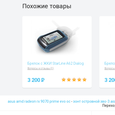
Похожие товары
Брелок с ЖКИ StarLine А62 Dialog
Брело
Вопросы и отзывы (0)
Вопросы
3 200
P
3 2
asus amd radeon rx 9070 prime evo oc
-
зонт островной зво-3 ai
Переход