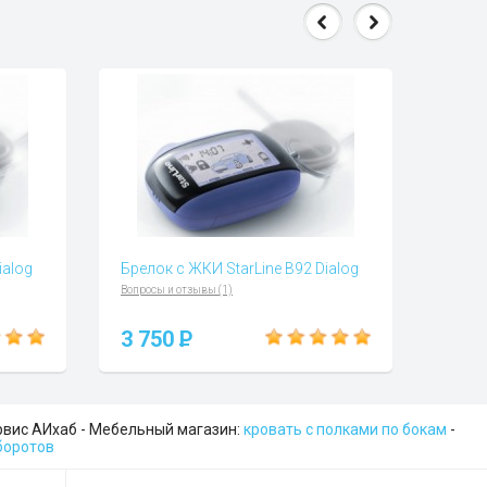
ialog
Брелок с ЖКИ StarLine B92 Dialog
Вопросы и отзывы (1)
3 750
P
рвис АИхаб - Мебельный магазин:
кровать с полками по бокам
-
оборотов