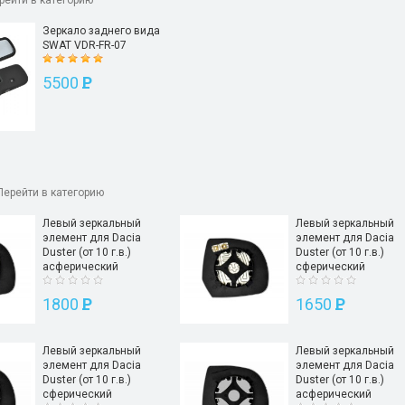
рейти в категорию
Зеркало заднего вида
SWAT VDR-FR-07
5500
P
Перейти в категорию
Левый зеркальный
Левый зеркальный
элемент для Dacia
элемент для Dacia
Duster (от 10 г.в.)
Duster (от 10 г.в.)
асферический
сферический
1800
P
1650
P
Левый зеркальный
Левый зеркальный
элемент для Dacia
элемент для Dacia
Duster (от 10 г.в.)
Duster (от 10 г.в.)
сферический
асферический