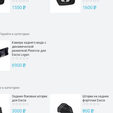
1550
P
1600
P
Перейти в категорию
Камера заднего вида с
динамической
разметкой Pleervox для
Dacia Logan
6900
P
и в категорию
Задние боковые шторки
Шторки на задние
для Dacia
форточки Dacia
3000
P
800
P