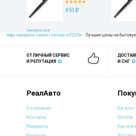
850
P
Смотреть всё
мфу лазерное canon i-sensys mf237w
- Лучшие цены на бытовую
ОТЛИЧНЫЙ СЕРВИС
ДОСТАВ
И РЕПУТАЦИЯ
И СНГ
РеалАвто
Поку
О компании
Каталог
Контакты
Оплата
Реквизиты
Как плат
Вакансии
Доставк