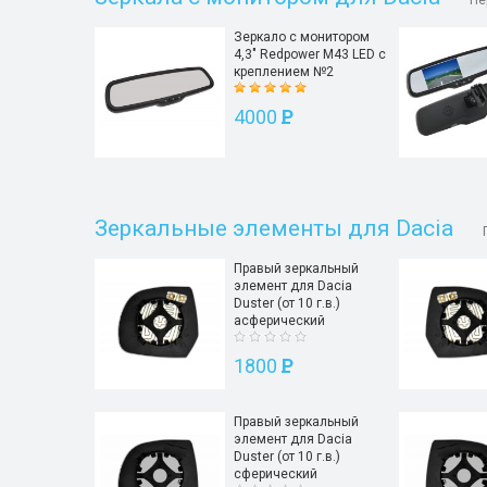
Пе
Зеркало с монитором
4,3" Redpower M43 LED с
креплением №2
4000
P
Зеркальные элементы для Dacia
Правый зеркальный
элемент для Dacia
Duster (от 10 г.в.)
асферический
1800
P
Правый зеркальный
элемент для Dacia
Duster (от 10 г.в.)
сферический