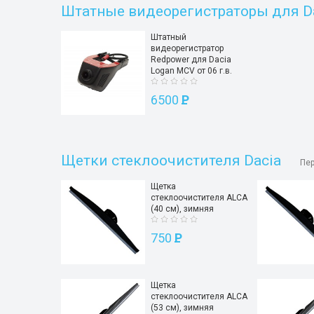
Штатные видеорегистраторы для D
Штатный
видеорегистратор
Redpower для Dacia
Logan MCV от 06 г.в.
6500
P
Щетки стеклоочистителя Dacia
Пер
Щетка
стеклоочистителя ALCA
(40 см), зимняя
750
P
Щетка
стеклоочистителя ALCA
(53 см), зимняя