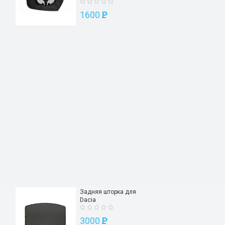
1600
P
Задняя шторка для
Dacia
3000
P