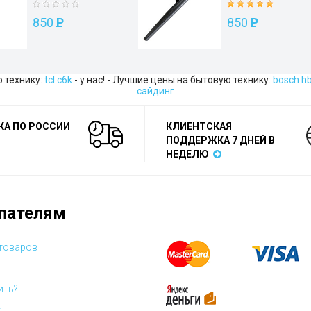
850
P
850
P
 технику:
tcl c6k
- у нас! - Лучшие цены на бытовую технику:
bosch h
сайдинг
КА ПО РОССИИ
КЛИЕНТСКАЯ
ПОДДЕРЖКА 7 ДНЕЙ В
НЕДЕЛЮ
пателям
 товаров
ить?
а