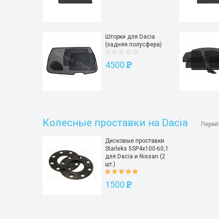
Шторки для Dacia
(задняя полусфера)
4500
P
Колесные проставки на Dacia
Перей
Дисковые проставки
Starleks 5SP4х100-60,1
для Dacia и Nissan (2
шт.)
1500
P