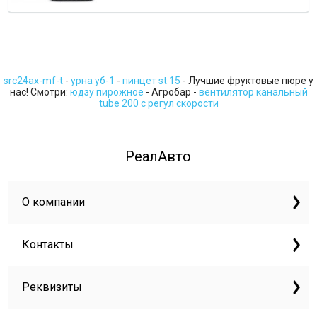
src24ax-mf-t
-
урна уб-1
-
пинцет st 15
- Лучшие фруктовые пюре у
нас! Смотри:
юдзу пирожное
- Агробар -
вентилятор канальный
tube 200 с регул скорости
РеалАвто
О компании
Контакты
Реквизиты