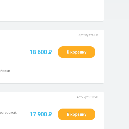
Артикул: 9006
18 600
P
В корзину
обивки
Артикул: 31278
астерской.
17 900
P
В корзину