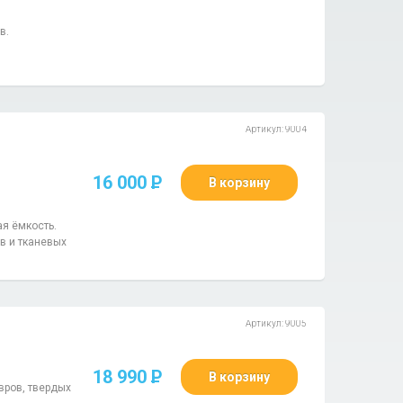
в.
Артикул: 9004
16 000
P
В корзину
я ёмкость.
в и тканевых
Артикул: 9005
18 990
P
В корзину
вров, твердых