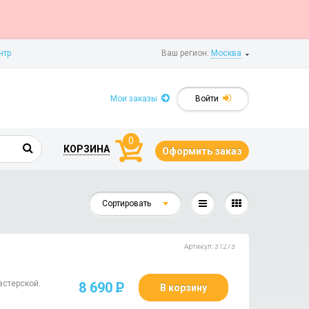
нтр
Ваш регион:
Москва
Мои заказы
Войти
0
КОРЗИНА
Оформить заказ
Сортировать
Артикул: 31273
астерской.
8 690
P
В корзину