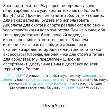
Законодательство РФ разрешает продажу всех
видов арбалетов с усилием натяжения не более 95
lbs (43 кгс). Прежде чем купить арбалет, учитывайте,
для каких целей вы будете его использовать.
Арбалеты для охоты и спорта различаются по своим
характеристикам и возможностям. Тем не менее, оба
типа предполагают безопасноый подход к
использованию и ответственность. В нашем
интернет-магазине вы найдете домашние и
охотничьи арбалеты, арбалеты-пистолеты, а также
аксессуары (стрелы, наконечники для стрел и тетива
для арбалета). Мы предлагаем широкий
ассортимент, доступные цены и доставку по всей
территории России.
lf24sr-c116
- Лучшие цены на бытовую технику:
холодильник
стинол
- у нас! -
холодная эмаль купить
- Лучшие цены на бытовую
технику:
плита газовая 4 конфорки купить
- у нас! - Лучшие
фруктовые пюре у нас! Смотри:
готовые пюре
- Агробар
РеалАвто