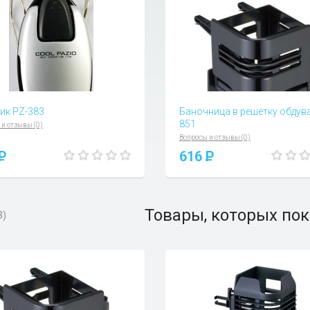
ик PZ-383
Баночница в решетку обдува
851
 и отзывы (0)
Вопросы и отзывы (0)
P
616
P
Товары, которых пок
3)