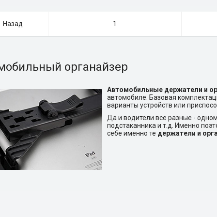
Назад
1
мобильный органайзер
Автомобильные держатели и о
автомобиле. Базовая комплектац
варианты устройств или приспосо
Да и водители все разные - одно
подстаканника и т.д. Именно поэ
себе именно те
держатели и орг