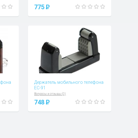
775
P
ефона
Держатель мобильного телефона
EC-91
Вопросы и отзывы (0)
748
P