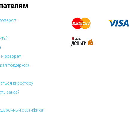
пателям
 товаров
ить?
а
 и возврат
кая поддержка
аться директору
ать заказ?
одарочный сертификат