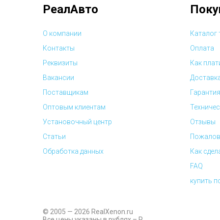
РеалАвто
Поку
О компании
Каталог
Контакты
Оплата
Реквизиты
Как плат
Вакансии
Доставк
Поставщикам
Гарантия
Оптовым клиентам
Техничес
Установочный центр
Отзывы
Статьи
Пожалов
Обработка данных
Как сдел
FAQ
купить п
© 2005 — 2026 RealXenon.ru
Все цены указаны в рублях –
P