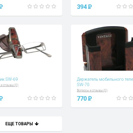
P
394
P
ик SW-69
Держатель мобильного тел
SW-70
 и отзывы (0)
Вопросы и отзывы (0)
P
770
P
ЕЩЕ ТОВАРЫ