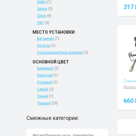
Seiko
(1)
317
Seiwa
(2)
Sotra
(6)
YAC
(3)
МЕСТО УСТАНОВКИ
Багажник
(7)
На руль
(1)
Солнцезащитный козырек
(2)
ОСНОВНОЙ ЦВЕТ
Бежевый
(2)
Красный
(1)
Очечн
Розовый
(1)
Вопросы
Серый
(2)
Синий
(1)
660
Черный
(20)
Смежные категории:
Автомобильные часы, термометры