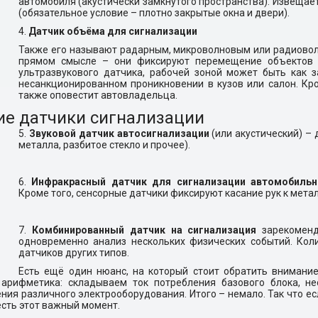
автомобиля (акустически замкнутого пространства). Извещает
(обязательное условие – плотно закрытые окна и двери).
4.
Датчик объёма для сигнализации
Также его называют радарным, микроволновым или радиовол
прямом смысле – они фиксируют перемещение объектов в
ультразвукового датчика, рабочей зоной может быть как з
несанкционированном проникновении в кузов или салон. Кро
также оповестит автовладельца.
ие датчики сигнализации
5.
Звуковой датчик автосигнализации
(или акустический) –
металла, разбитое стекло и прочее).
6.
Инфракрасный датчик для сигнализации автомобиль
Кроме того, сенсорные датчики фиксируют касание рук к мет
7.
Комбинированный датчик на сигнализация
зарекоменд
одновременно анализ нескольких физических событий. Кол
датчиков других типов.
Есть ещё один нюанс, на который стоит обратить внимание
 арифметика: складываем ток потребления базового блока, нес
ния различного электрооборудования. Итого – немало. Так что ес
есть этот важный момент.