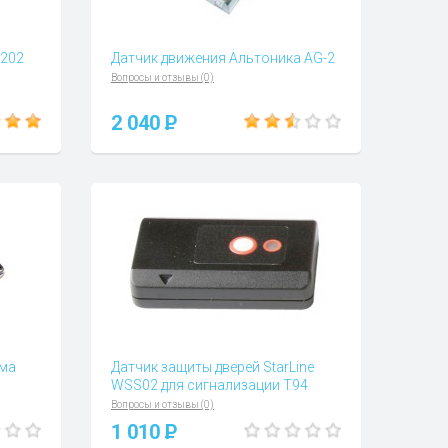
-202
Датчик движения Альтоника AG-2
Вопросы и отзывы (0)
2 040
P
ема
Датчик защиты дверей StarLine
WSS02 для сигнализации Т94
Вопросы и отзывы (0)
1 010
P