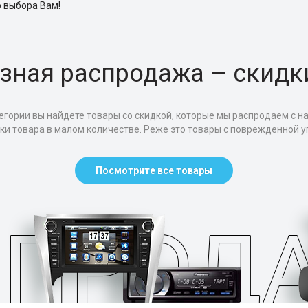
 выбора Вам!
зная распродажа – скидк
егории вы найдете товары со скидкой, которые мы распродаем с н
тки товара в малом количестве. Реже это товары с поврежденной уп
Посмотрите все товары