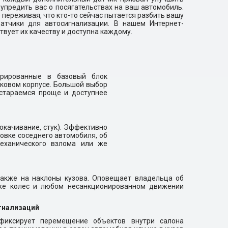
упредить вас о посягательствах на ваш автомобиль.
е переживая, что кто-то сейчас пытается разбить вашу
датчики для автосигнализации. В нашем Интернет-
твует их качеству и доступна каждому.
грированные в базовый блок
иковом корпусе. Большой выбор
остараемся проще и доступнее
окачивание, стук). Эффективно
овке соседнего автомобиля, об
механического взлома или же
также на наклоны кузова. Оповещает владельца об
аже колес и любом несанкционированном движении
игнализаций
фиксирует перемещение объектов внутри салона