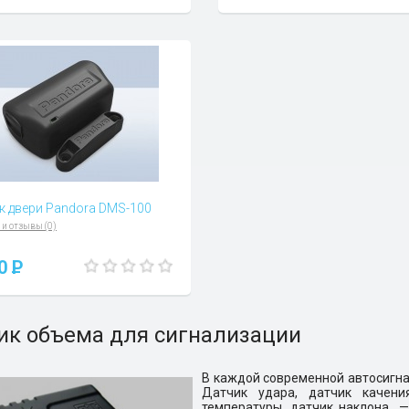
к двери Pandora DMS-100
 и отзывы (0)
40
P
ик объема для сигнализации
В каждой современной автосигна
Датчик удара, датчик качени
температуры, датчик наклона 