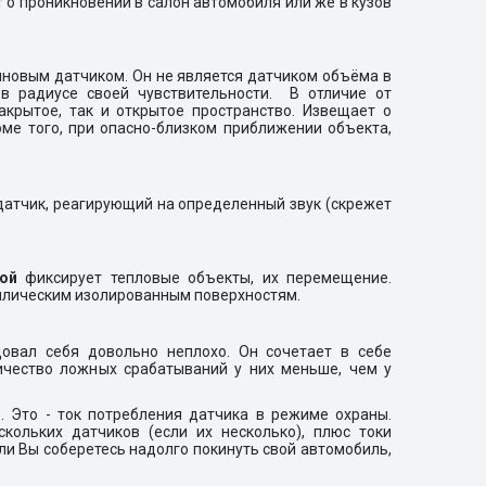
 о проникновении в салон автомобиля или же в кузов
новым датчиком. Он не является датчиком объёма в
 радиусе своей чувствительности. В отличие от
акрытое, так и открытое пространство. Извещает о
ме того, при опасно-близком приближении объекта,
 датчик, реагирующий на определенный звук (скрежет
ной
фиксирует тепловые объекты, их перемещение.
аллическим изолированным поверхностям.
овал себя довольно неплохо. Он сочетает в себе
ичество ложных срабатываний у них меньше, чем у
. Это - ток потребления датчика в режиме охраны.
кольких датчиков (если их несколько), плюс токи
ли Вы соберетесь надолго покинуть свой автомобиль,