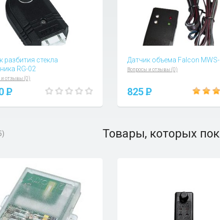
к разбития стекла
Датчик объема Falcon MWS
ника RG-02
Вопросы и отзывы (0)
 и отзывы (0)
70
P
825
P
Товары, которых пок
5)