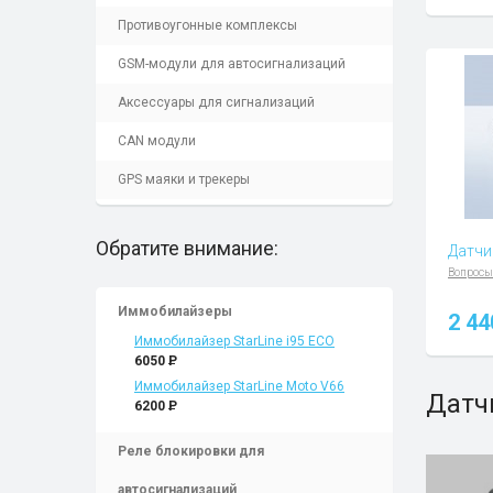
Противоугонные комплексы
GSM-модули для автосигнализаций
Аксессуары для сигнализаций
CAN модули
GPS маяки и трекеры
Обратите внимание:
Датчи
Вопросы
Иммобилайзеры
2 4
Иммобилайзер StarLine i95 ECO
6050
P
Иммобилайзер StarLine Moto V66
Датч
6200
P
Реле блокировки для
автосигнализаций