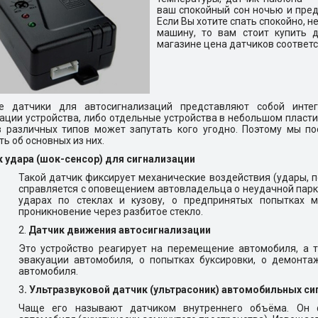
ваш спокойный сон ночью и пред
Если Вы хотите спать спокойно, н
машину, то вам стоит купить 
магазине цена датчиков соответс
е датчики для автосигнализаций представляют собой инте
ации устройства, либо отдельные устройства в небольшом пласт
в различных типов может запутать кого угодно. Поэтому мы п
ть об основных из них.
 удара (шок-сенсор) для сигнализации
Такой датчик фиксирует механические воздействия (удары, п
справляется с оповещением автовладельца о неудачной парк
ударах по стеклах и кузову, о предпринятых попытках 
проникновение через разбитое стекло.
2.
Датчик движения автосигнализации
Это устройство реагирует на перемещение автомобиля, а 
эвакуации автомобиля, о попытках буксировки, о демонт
автомобиля.
3
. Ультразвуковой датчик (ультрасоник) автомобильных с
Чаще его называют датчиком внутреннего объёма. Он 