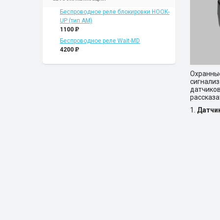
Беспроводное реле блокировки HOOK-
UP (тип АМ)
1100
P
Беспроводное реле Wait-MD
4200
P
Охранны
сигнализ
датчико
рассказа
1.
Датчик