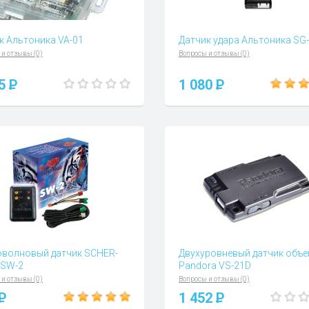
к Альтоника VA-01
Датчик удара Альтоника SG
 и отзывы (0)
Вопросы и отзывы (0)
05
P
1 080
P
волновый датчик SCHER-
Двухуровневый датчик объ
 SW-2
Pandora VS-21D
 и отзывы (0)
Вопросы и отзывы (0)
P
1 452
P