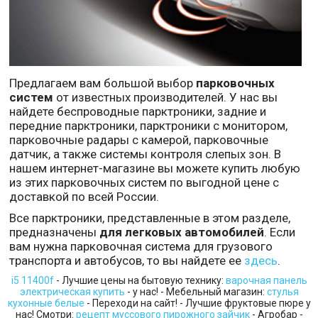
Предлагаем вам большой выбор
парковочных
систем
от известных производителей. У нас вы
найдете беспроводные парктроники, задние и
передние парктроники, парктроники с монитором,
парковочные радары с камерой, парковочные
датчик, а также системы контроля слепых зон. В
нашем интернет-магазине вы можете купить любую
из этих парковочных систем по выгодной цене с
доставкой по всей России.
Все парктроники, представленные в этом разделе,
предназначены
для легковых автомобилей
. Если
вам нужна парковочная система для грузового
транспорта и автобусов, то вы найдете ее
здесь
.
i5 11400f
- Лучшие цены на бытовую технику:
варочная панель
электрическая купить
- у нас! - Мебельный магазин:
стулья
кухонные белые
- Переходи на сайт! - Лучшие фруктовые пюре у
нас! Смотри:
рецепт муссового пирожного зайчик
- Агробар -