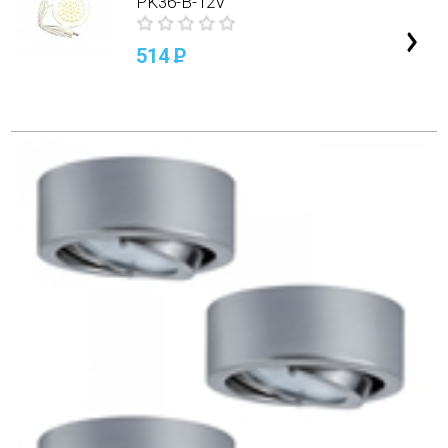
PK36-B-12V
514
P