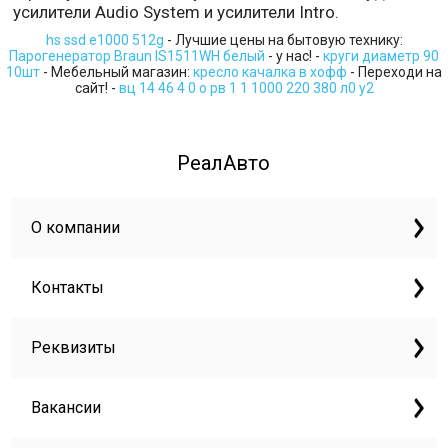
усилители Audio System и усилители Intro.
hs ssd e1000 512g
- Лучшие цены на бытовую технику:
Парогенератор Braun IS1511WH белый
- у нас! -
круги диаметр 90
10шт
- Мебельный магазин:
кресло качалка в хофф
- Переходи на
сайт! -
вц 14 46 4 0 о рв 1 1 1000 220 380 л0 у2
РеалАвто
О компании
Контакты
Реквизиты
Вакансии