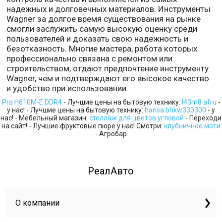
надежных и долговечных материалов. Инструменты
Wagner за долгое время существования на рынке
смогли заслужить самую высокую оценку среди
пользователей и доказать свою надежность и
безотказность. Многие мастера, работа которых
профессионально связана с ремонтом или
строительством, отдают предпочтение инструменту
Wagner, чем и подтверждают его высокое качество
и удобство при использовании.
Pro H610M-E DDR4
- Лучшие цены на бытовую технику:
l43m8 afru
-
у нас! - Лучшие цены на бытовую технику:
hansa bhkw330300
- у
нас! - Мебельный магазин:
стеллаж для цветов угловой
- Переходи
на сайт! - Лучшие фруктовые пюре у нас! Смотри:
клубничное моти
- Агробар
РеалАвто
О компании