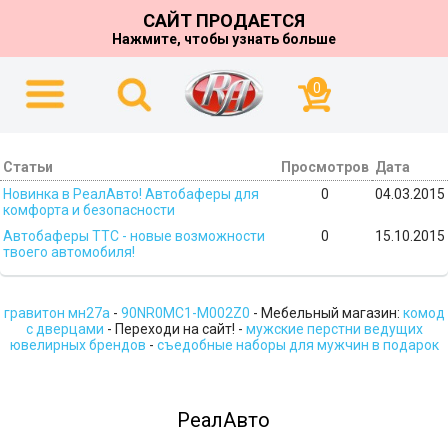
САЙТ ПРОДАЕТСЯ
Нажмите, чтобы узнать больше
0
Статьи
Просмотров
Дата
Новинка в РеалАвто! Автобаферы для
0
04.03.2015
комфорта и безопасности
Автобаферы TTC - новые возможности
0
15.10.2015
твоего автомобиля!
гравитон мн27а
-
90NR0MC1-M002Z0
- Мебельный магазин:
комод
с дверцами
- Переходи на сайт! -
мужские перстни ведущих
ювелирных брендов
-
съедобные наборы для мужчин в подарок
РеалАвто